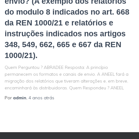
envio? (A exemplo dos relatórios
do modulo 8 indicados no art. 668
da REN 1000/21 e relatórios e
instruções indicados nos artigos
348, 549, 662, 665 e 667 da REN
1000/21).
Quem Perguntou ? ABRADEE Resposta: A princípio
permanecem os formatos e canais de envio. A ANEEL fará a
migração dos relatórios que tiveram alterações e, em breve,
encaminhará às distribuidoras. Quem Respondeu ? ANEEL
Por
admin
,
4 anos
atrás