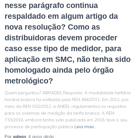
nesse parágrafo continua
respaldado em algum artigo da
nova resolução? Como as
distribuidoras devem proceder
caso esse tipo de medidor, para
aplicação em SMC, não tenha sido
homologado ainda pelo órgão
metrológico?
Quem perguntou? ABRADEE Resposta: A modalidade tarifária
horária branca foi instituída pela REN 464/2011. Em 2012, por
meio da REN 502/2012, a ANEEL regulamentou os requisitos
para os sistemas de medição da tarifa branca. A REN
733/2016, embora tenha sido publicada em 2016, teve o seu
processo de participação pública
Leia mais…
Por
admin
,
4 anos
atrás