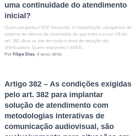
uma continuidade do atendimento
inicial?
Quem perguntou? EDP Resposta: A implantação obrigatória de
sistema de retorno de chamadas de que trata o inciso VIII do
art. 382 deve se dar em toda a área de atuação da
distribuidora. Quem respondeu? ANEEL
Por
Filipe Dias
,
4 anos
atrás
Artigo 382 – As condições exigidas
pelo art. 382 para implantar
solução de atendimento com
metodologias interativas de
comunicação audiovisual, são