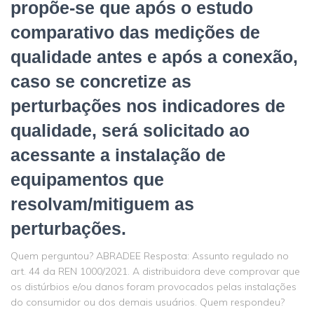
propõe-se que após o estudo
comparativo das medições de
qualidade antes e após a conexão,
caso se concretize as
perturbações nos indicadores de
qualidade, será solicitado ao
acessante a instalação de
equipamentos que
resolvam/mitiguem as
perturbações.
Quem perguntou? ABRADEE Resposta: Assunto regulado no
art. 44 da REN 1000/2021. A distribuidora deve comprovar que
os distúrbios e/ou danos foram provocados pelas instalações
do consumidor ou dos demais usuários. Quem respondeu?