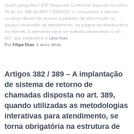
Quem perguntou? EDP Resposta: Conforme disposto no inciso
XII do art. 396 da REN 1.000/2021, o consumidor e demais
usuários devem ter acesso a pedidos de informação no
espaço reservado de atendimento, na página da distribuidora
na internet. A demanda deve ser tratada observando o art.
407, que estabelece a
Leia mais…
Por
Filipe Dias
,
4 anos
atrás
Artigos 382 / 389 – A implantação
de sistema de retorno de
chamadas disposta no art. 389,
quando utilizadas as metodologias
interativas para atendimento, se
torna obrigatória na estrutura de