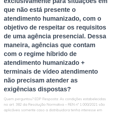
exclusivamente para situações em
que não está presente o
atendimento humanizado, com o
objetivo de respeitar os requisitos
de uma agência presencial. Dessa
maneira, agências que contam
com o regime híbrido de
atendimento humanizado +
terminais de vídeo atendimento
não precisam atender as
exigências dispostas?
Quem perguntou? EDP Resposta: As condições estabelecidas
no art. 382 da Resolução Normativa – REN nº 1.000/2021 são
aplicáveis somente caso a distribuidora tenha interesse em