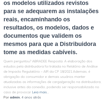
os modelos utilizados revistos
para se adequarem as instalações
reais, encaminhando os
resultados, os modelos, dados e
documentos que validem os
mesmos para que a Distribuidora
tome as medidas cabíveis.
Quem perguntou? ABRADEE Resposta: A elaboração dos
estudos pela distribuidora foi tratada no Relatório de Análise
de Impacto Regulatório – AIR da CP 18/2021.Ademais, é
obrigação do consumidor e demais usuários manter
atualizadas as informações de carga/geração na distribuidora,
inclusive antes da conexão, podendo ser responsabilizado no
caso de provocar
Leia mais…
Por
admin
,
4 anos
atrás