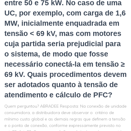
entre 50 e 75 kW. No caso de uma
UC, por exemplo, com carga de 1,6
MW, inicialmente enquadrada em
tensão < 69 kV, mas com motores
cuja partida seria prejudicial para
o sistema, de modo que fosse
necessário conectá-la em tensão ≥
69 kV. Quais procedimentos devem
ser adotados quanto à tensão de
atendimento e cálculo de PFC?
Quem perguntou? ABRADEE Resposta: Na conexão de unidade
consumidora, a distribuidora deve observar o critério de
mínimo custo global e as demais regras que definem a tensão
e o ponto de conexão, conforme expressamente previsto no