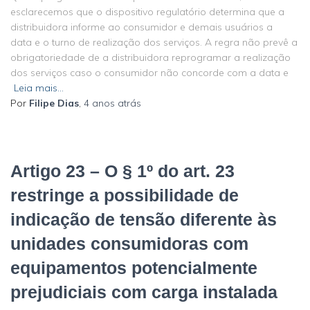
esclarecemos que o dispositivo regulatório determina que a
distribuidora informe ao consumidor e demais usuários a
data e o turno de realização dos serviços. A regra não prevê a
obrigatoriedade de a distribuidora reprogramar a realização
dos serviços caso o consumidor não concorde com a data e
Leia mais…
Por
Filipe Dias
,
4 anos
atrás
Artigo 23 – O § 1º do art. 23
restringe a possibilidade de
indicação de tensão diferente às
unidades consumidoras com
equipamentos potencialmente
prejudiciais com carga instalada