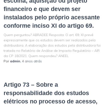
escolha, aquisição ou projeto
financeiro e que devem ser
instalados pelo próprio acessante
conforme inciso XI do artigo 69.
Quem perguntou? ABRADEE Resposta: O art. 69, XI prevê
expressamente que os estudos devem ser realizados pela
distribuidora. A elaboração dos estudos pela distribuidora foi
tratada no Relatório de Análise de Impacto Regulatório – AIR
da CP 18/2021. Quem respondeu? ANEEL
Por
admin
,
4 anos
atrás
Artigo 73 – Sobre a
responsabilidade dos estudos
elétricos no processo de acesso,