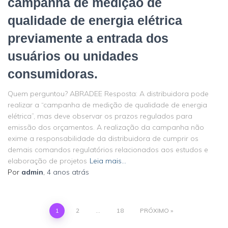
campanha de medição de
qualidade de energia elétrica
previamente a entrada dos
usuários ou unidades
consumidoras.
Quem perguntou? ABRADEE Resposta: A distribuidora pode
realizar a “campanha de medição de qualidade de energia
elétrica”, mas deve observar os prazos regulados para
emissão dos orçamentos. A realização da campanha não
exime a responsabilidade da distribuidora de cumprir os
demais comandos regulatórios relacionados aos estudos e
elaboração de projetos
Leia mais…
Por
admin
,
4 anos
atrás
Paginação
1
2
…
18
PRÓXIMO