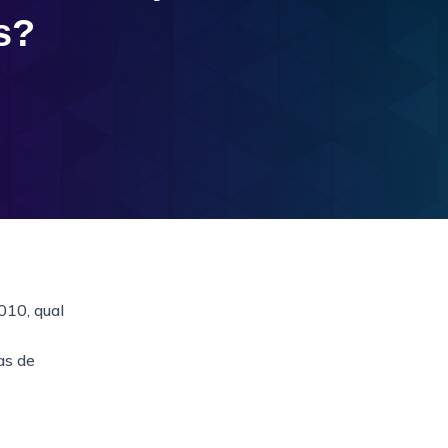
s?
10, qual
as de