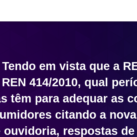
– Tendo em vista que a R
 REN 414/2010, qual perí
ras têm para adequar as 
midores citando a nova
 ouvidoria, respostas d