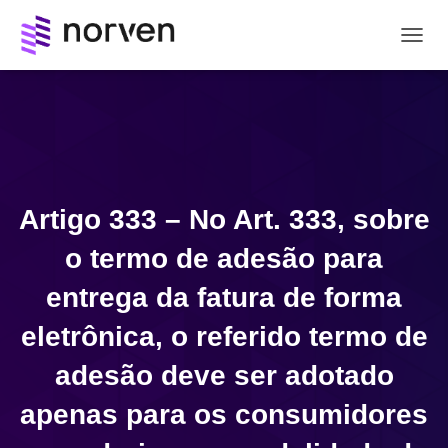
A
L
T
E
R
N
A
R
N
Artigo 333 – No Art. 333, sobre
A
V
o termo de adesão para
E
G
entrega da fatura de forma
A
Ç
eletrônica, o referido termo de
Ã
O
adesão deve ser adotado
apenas para os consumidores