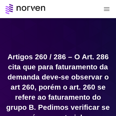
A
L
T
E
R
N
A
R
N
Artigos 260 / 286 – O Art. 286
A
V
cita que para faturamento da
E
G
demanda deve-se observar o
A
Ç
art 260, porém o art. 260 se
Ã
O
refere ao faturamento do
grupo B. Pedimos verificar se