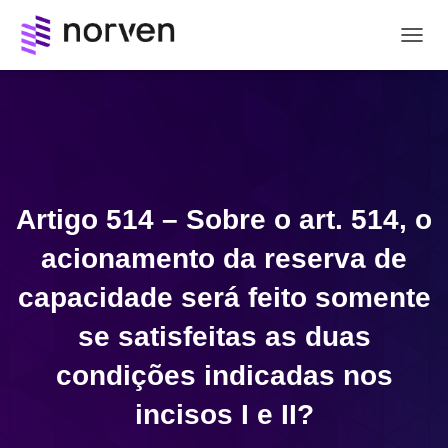
A
L
T
E
R
N
A
R
N
Artigo 514 – Sobre o art. 514, o
A
V
acionamento da reserva de
E
G
capacidade será feito somente
A
Ç
se satisfeitas as duas
Ã
O
condições indicadas nos
incisos I e II?