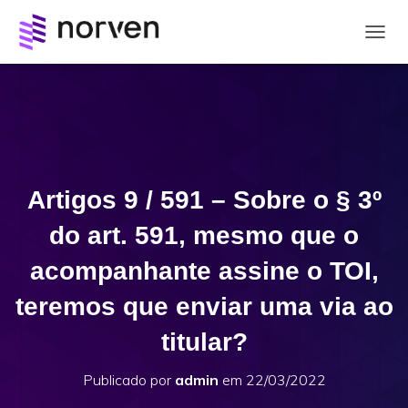
A
L
T
E
R
N
A
R
N
Artigos 9 / 591 – Sobre o § 3º
A
V
do art. 591, mesmo que o
E
G
acompanhante assine o TOI,
A
Ç
teremos que enviar uma via ao
Ã
O
titular?
Publicado por
admin
em
22/03/2022