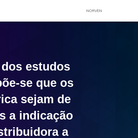
NORVEN
e dos estudos
põe-se que os
rica sejam de
s a indicação
tribuidora a