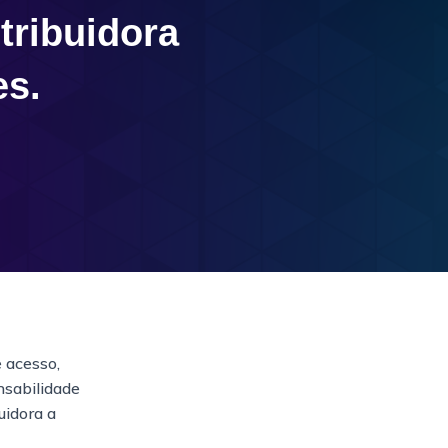
tribuidora
es.
e acesso,
nsabilidade
uidora a