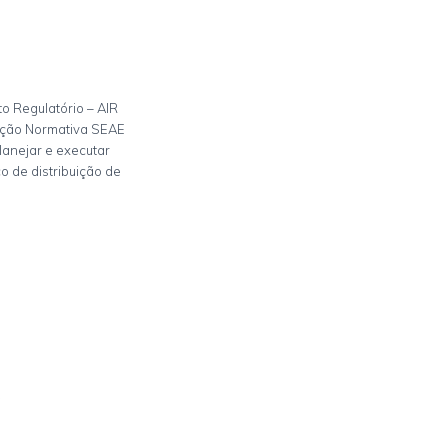
to Regulatório – AIR
rução Normativa SEAE
lanejar e executar
o de distribuição de
*