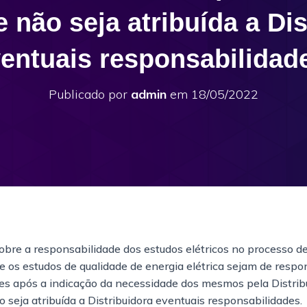
e não seja atribuída a Dis
entuais responsabilidad
Publicado por
admin
em
18/05/2022
obre a responsabilidade dos estudos elétricos no processo d
 os estudos de qualidade de energia elétrica sejam de respo
es após a indicação da necessidade dos mesmos pela Distrib
o seja atribuída a Distribuidora eventuais responsabilidades.