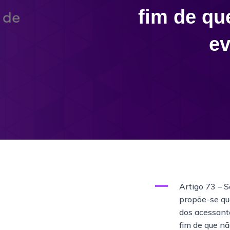
fim de qu
ev
A
Artigo 73 – S
propõe-se que
dos acessant
fim de que nã