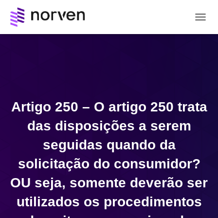
A
L
T
E
R
N
A
R
N
Artigo 250 – O artigo 250 trata
A
V
das disposições a serem
E
G
seguidas quando da
A
Ç
solicitação do consumidor?
Ã
O
OU seja, somente deverão ser
utilizados os procedimentos