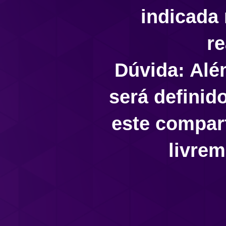
indicada 
re
Dúvida: Alé
será definid
este compart
livrem