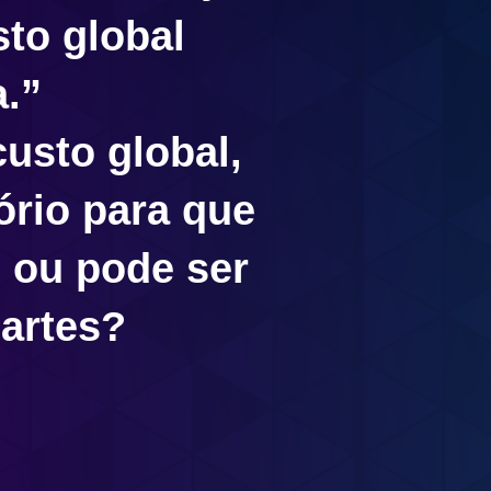
sto global
a.”
usto global,
ório para que
, ou pode ser
partes?