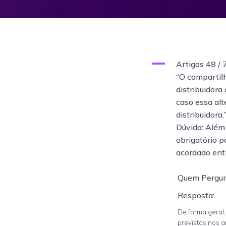
A
Artigos 48 / 
“O compartil
distribuidor
caso essa alt
distribuidora.
Dúvida: Além 
obrigatório p
acordado ent
Quem Pergun
Resposta:
De forma geral,
previstos nos a