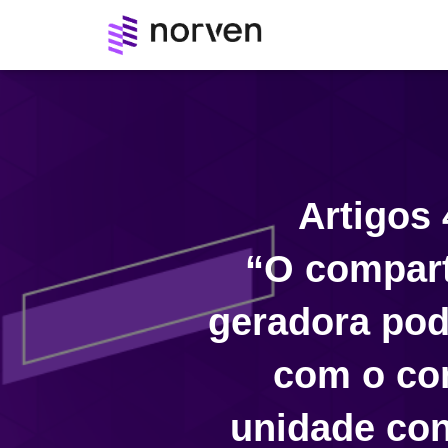
Artigos 
“O compart
geradora pod
com o co
unidade con