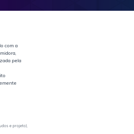
do com a
umidora,
izada pela
ito
vremente
udos e projeto),