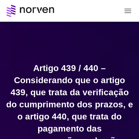
A
L
T
E
R
N
A
R
N
Artigo 439 / 440 –
A
V
Considerando que o artigo
E
G
439, que trata da verificação
A
Ç
do cumprimento dos prazos, e
Ã
O
o artigo 440, que trata do
pagamento das