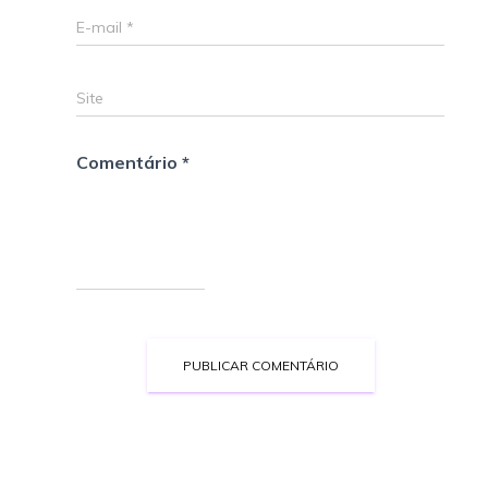
E-mail
*
Site
Comentário
*