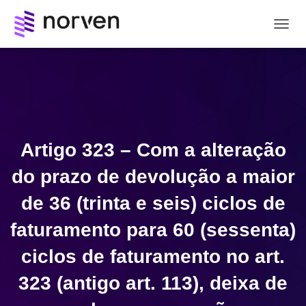
A
L
T
E
R
N
A
R
N
Artigo 323 – Com a alteração
A
V
do prazo de devolução a maior
E
G
de 36 (trinta e seis) ciclos de
A
Ç
faturamento para 60 (sessenta)
Ã
O
ciclos de faturamento no art.
323 (antigo art. 113), deixa de