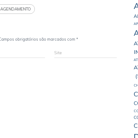
EAGENDAMENTO
A
A
Campos obrigatórios são marcados com
*
A
I
Site
AT
A
(
C
C
C
C
C