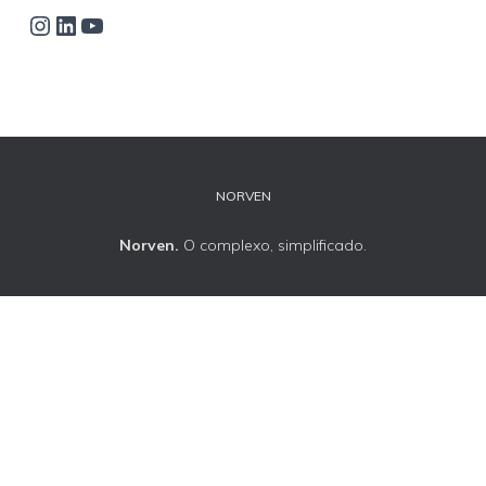
NORVEN
Norven.
O complexo, simplificado.