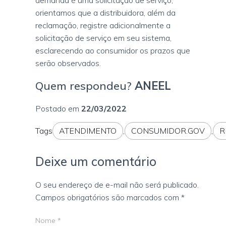
demanda é uma solicitação de serviço,
orientamos que a distribuidora, além da
reclamação, registre adicionalmente a
solicitação de serviço em seu sistema,
esclarecendo ao consumidor os prazos que
serão observados.
Quem respondeu?
ANEEL
Postado em
22/03/2022
Tags
ATENDIMENTO
,
CONSUMIDOR.GOV
,
R
Deixe um comentário
O seu endereço de e-mail não será publicado.
Campos obrigatórios são marcados com
*
Nome
*