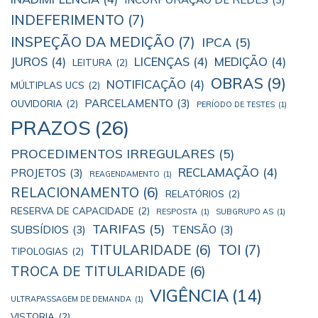
INDEFERIMENTO
(7)
INSPEÇÃO DA MEDIÇÃO
(7)
IPCA
(5)
JUROS
(4)
LICENÇAS
(4)
MEDIÇÃO
(4)
LEITURA
(2)
OBRAS
(9)
NOTIFICAÇÃO
(4)
MÚLTIPLAS UCS
(2)
PARCELAMENTO
(3)
OUVIDORIA
(2)
PERÍODO DE TESTES
(1)
PRAZOS
(26)
PROCEDIMENTOS IRREGULARES
(5)
RECLAMAÇÃO
(4)
PROJETOS
(3)
REAGENDAMENTO
(1)
RELACIONAMENTO
(6)
RELATÓRIOS
(2)
RESERVA DE CAPACIDADE
(2)
RESPOSTA
(1)
SUBGRUPO AS
(1)
TARIFAS
(5)
SUBSÍDIOS
(3)
TENSÃO
(3)
TOI
(7)
TITULARIDADE
(6)
TIPOLOGIAS
(2)
TROCA DE TITULARIDADE
(6)
VIGÊNCIA
(14)
ULTRAPASSAGEM DE DEMANDA
(1)
VISTORIA
(2)