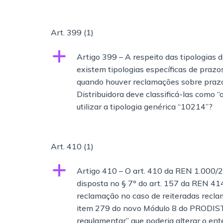
Art. 399
(1)
a
Artigo 399 – A respeito das tipologia
existem tipologias específicas de prazo
quando houver reclamações sobre prazos
Distribuidora deve classificá-las como 
utilizar a tipologia genérica “10214”?
Art. 410
(1)
a
Artigo 410 – O art. 410 da REN 1.000/
disposta no § 7º do art. 157 da REN 41
reclamação no caso de reiteradas recl
item 279 do novo Módulo 8 do PRODIST
regulamentar” que poderia alterar o ent