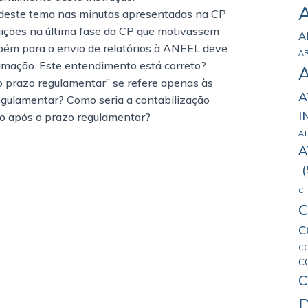
deste tema nas minutas apresentadas na CP
ições na última fase da CP que motivassem
A
ém para o envio de relatórios à ANEEL deve
A
amação. Este entendimento está correto?
o prazo regulamentar” se refere apenas às
A
egulamentar? Como seria a contabilização
I
ão após o prazo regulamentar?
AT
A
(
C
C
C
C
C