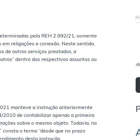
s determinadas pela REH 2.992/21, somente
s em religações e conexão. Neste sentido,
 de outros serviços prestados, a
“outros” dentro dos respectivos assuntos ou
At
2021 manteve a instrução anteriormente
4/2010 de contabilizar apenas a primeira
amações sobre o mesmo objeto. Todavia, no
 consta o termo “desde que no prazo
endimento desta instrução.