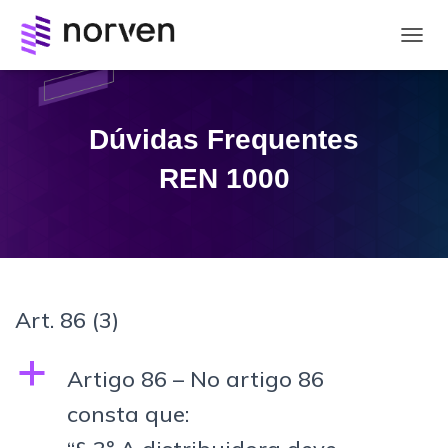
A
L
T
E
R
Dúvidas Frequentes
N
A
REN 1000
R
N
A
V
E
G
A
Art. 86
(3)
Ç
Ã
O
a
Artigo 86 – No artigo 86
consta que: