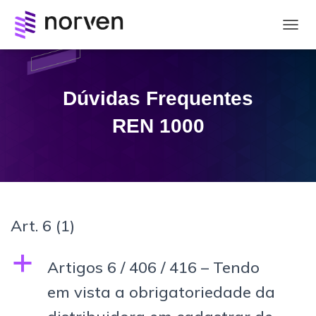
A
L
T
E
R
Dúvidas Frequentes
N
A
REN 1000
R
N
A
V
E
G
A
Art. 6
(1)
Ç
Ã
O
a
Artigos 6 / 406 / 416 – Tendo
em vista a obrigatoriedade da